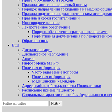
Права и обязанности граждан
Правила записи на первичный прием
Порядок направления гражданина на медико-социа
Правила подготовки к диагностическим исследова
Правила и сроки госпитализации
Иногороднее лечение
Лекарственное обеспечение
Порядок обеспечения граждан препаратами
Нормативная документация по лекарственно
Обратная связь
Ещё
Диспансеризация
Диспансерное наблюдение
Анкета
Инфографика МЗ РФ
Полезная информация
Часто задаваемые вопросы
Полезная информация
Медицинский календарь
Адрес,график работы,контакты Поликлиники
Расписание приема пациентов
Социальные гарантии и пособия федерального и ре
Найти