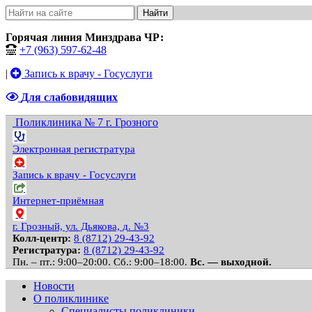
Найти
Горячая линия Минздрава ЧР:
+7 (963) 597-62-48
|
Запись к врачу - Госуслуги
Для слабовидящих
Поликлиника № 7 г. Грозного
Электронная регистратура
Запись к врачу - Госуслуги
Интернет-приёмная
г. Грозный, ул. Дьякова, д. №3
Колл-центр:
8 (8712) 29-43-92
Регистратура:
8 (8712) 29-43-92
Пн. – пт.: 9:00–20:00.
Сб.: 9:00–18:00.
Вс. — выходной.
Новости
О поликлинике
Специалисты поликлиники